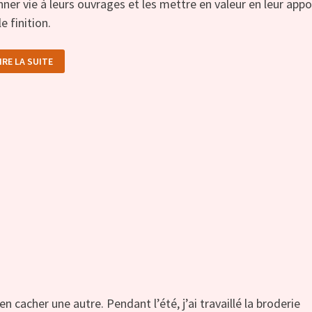
ner vie à leurs ouvrages et les mettre en valeur en leur app
le finition.
IEN
IRE LA SUITE
INIR
ES
ROJETS
RODÉS
T
ENTELÉS
n cacher une autre. Pendant l’été, j’ai travaillé la broderie