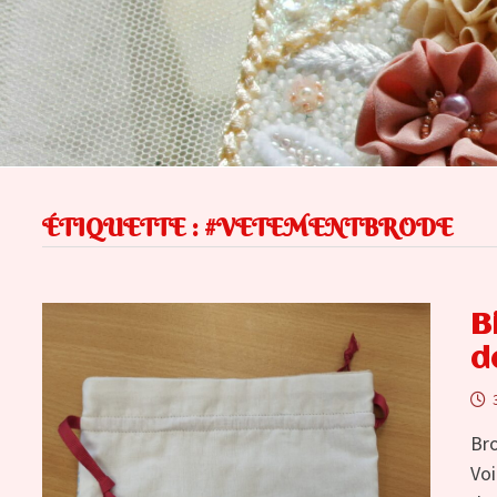
ÉTIQUETTE :
#VETEMENTBRODE
B
d
Bro
Voi