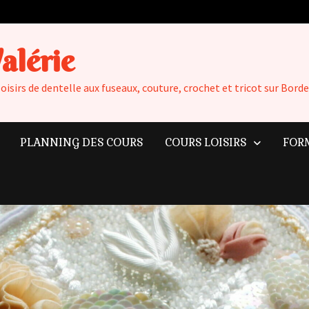
Valérie
loisirs de dentelle aux fuseaux, couture, crochet et tricot sur Bo
PLANNING DES COURS
COURS LOISIRS
FOR