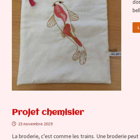
don
bel
B
L
F
S
P
B
E
D
Projet chemisier
23 novembre 2019
La broderie, c’est comme les trains. Une broderie peut e