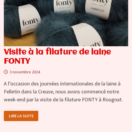
Visite à la filature de laine
FONTY
3 novembre 2024
A l’occasion des journées internationales de la laine à
Felletin dans la Creuse, nous avons commencé notre
week-end par la visite de la filature FONTY à Rougnat.
VISITE
LIRE LA SUITE
À
LA
FILATURE
DE