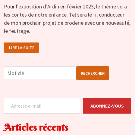
Pour l’exposition d’Ardin en février 2023, le thème sera
les contes de notre enfance. Tel sera le fil conducteur
de mon prochain projet de broderie avec une nouveauté,
le feutrage.
IL
LIRE LA SUITE
ÉTAIT
UNE
FOIS…
LE
FEUTRAGE
RECHERCHER
Adresse e-mail
ABONNEZ-VOUS
Articles récents