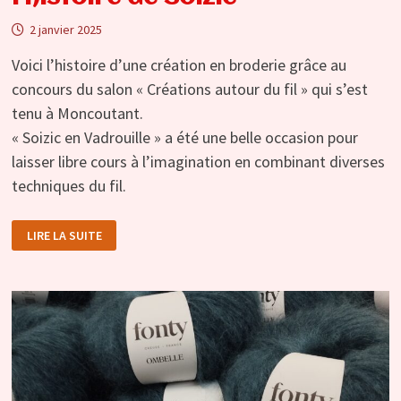
2 janvier 2025
Voici l’histoire d’une création en broderie grâce au
concours du salon « Créations autour du fil » qui s’est
tenu à Moncoutant.
« Soizic en Vadrouille » a été une belle occasion pour
laisser libre cours à l’imagination en combinant diverses
techniques du fil.
CRÉATIVITÉ
LIRE LA SUITE
EN
BRODERIE
:
L’HISTOIRE
DE
SOIZIC