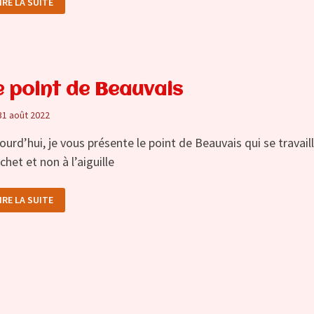
IRE LA SUITE
OTEBAG
RODÉ
e point de Beauvais
31 août 2022
ourd’hui, je vous présente le point de Beauvais qui se travail
chet et non à l’aiguille
E
IRE LA SUITE
OINT
E
EAUVAIS