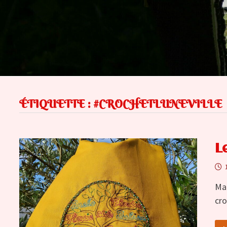
ÉTIQUETTE :
#CROCHETLUNEVILLE
L
Mai
cro
L