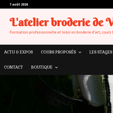
Passer
7 août 2026
au
contenu
L'atelier broderie de 
Formation professionnelle et loisir en broderie d'art, cours 
ACTU & EXPOS
COURS PROPOSÉS
LES STAGES
CONTACT
BOUTIQUE