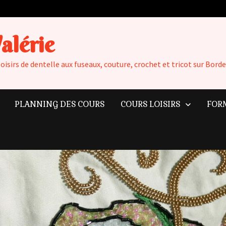
Valérie
loisirs de dentelle aux fuseaux, couture, crochet et tricot sur Bo
PLANNING DES COURS
COURS LOISIRS
FOR