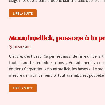
exigeante que la pure broderie blanche telle que le chi
MOUNTMELLICK,
LIRE LA SUITE
SUITE
ET
FIN
Mountmellick, passons à la p
30 août 2019
Un livre, c’est beau. Ca permet aussi de faire un bel art
tout, il faut tester ! Alors allons-y. Au fait, merci la c
éditions Carpentier »Mountmellick, les bases ». Le projet
mesure de l’avancement. Si tout va mal, c’est poubelle
MOUNTMELLICK,
LIRE LA SUITE
PASSONS
À
LA
PRATIQUE