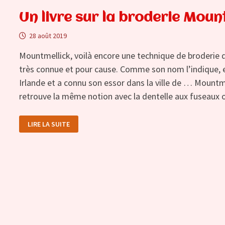
Un livre sur la broderie Moun
28 août 2019
Mountmellick, voilà encore une technique de broderie qu
très connue et pour cause. Comme son nom l’indique, ell
Irlande et a connu son essor dans la ville de … Mountme
retrouve la même notion avec la dentelle aux fuseaux ou 
UN
LIRE LA SUITE
LIVRE
SUR
LA
BRODERIE
MOUNTMELLICK