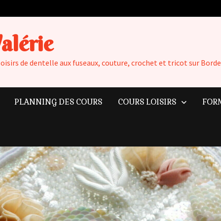
Valérie
loisirs de dentelle aux fuseaux, couture, crochet et tricot sur Bo
PLANNING DES COURS
COURS LOISIRS
FOR