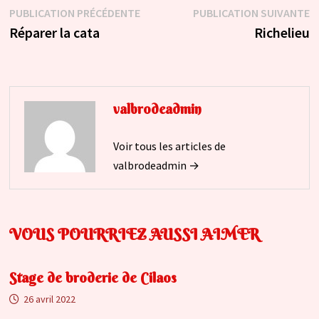
Navigation
Publication
P
PUBLICATION PRÉCÉDENTE
PUBLICATION SUIVANTE
précédente :
s
Réparer la cata
Richelieu
de
l’article
valbrodeadmin
Voir tous les articles de
valbrodeadmin →
VOUS POURRIEZ AUSSI AIMER
Stage de broderie de Cilaos
26 avril 2022