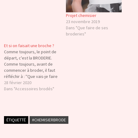
Projet chemisier
23 novembre 2019
Dans "Que faire de ses
broderies"
Et si on faisait une broche ?
Comme toujours, le point de
départ, c'est la BRODERIE.
Comme toujours, avant de
commencer à broder, il faut
réfléchir à : ''Que vais-je faire
de ma broderie ?'' Aujourd'hui,
28 février 2020
j'ai envie de partir sur une
Dans "Accessoires brodés"
broche. En cours, on se
cantonne à travailler le sujet
principal, en l'occurrence la
broderie,…
ÉTIQUETTÉ
#CHEMISIERBRODE