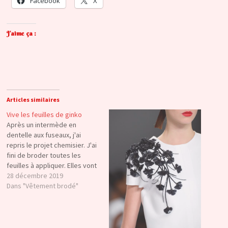
Facebook
X
J’aime ça :
Articles similaires
Vive les feuilles de ginko
Après un intermède en
dentelle aux fuseaux, j'ai
repris le projet chemisier. J'ai
fini de broder toutes les
feuilles à appliquer. Elles vont
rester tranquillement
28 décembre 2019
installées sur le métier en
Dans "Vêtement brodé"
attendant l'heure de les
découper et de les fixer sur le
chemisier. Les fils au bout de
la queue vont…